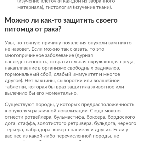
(изучение клеточки каждой из забранного
материала), гистология (изучение ткани).
Можно ли как-то защитить своего
питомца от рака?
Увы, но точную причину появления опухоли вам никто
не назовет. Если можно так сказать, то это
многопричинное заболевание (дурная
наследственность, отвратительная окружающая среда,
накапливание в организме свободных радикалов,
гормональный сбой, слабый иммунитет и многое
другое). Нет вакцины, сыворотки или волшебной
таблетки, которая бы враз защитила животное или
вылечило бы его моментально.
Существуют породы, у которых предрасположенность
к опухолям различной локализации. Сюда можно
отнести ротвейлера, бульмастифа, боксера, бордоского
дога, стаффа, золотистого ретривера, бульдога, черного
терьера, лабрадора, кокер-спаниеля и других. Если у
вас пес из какой-либо перечисленной породы, не