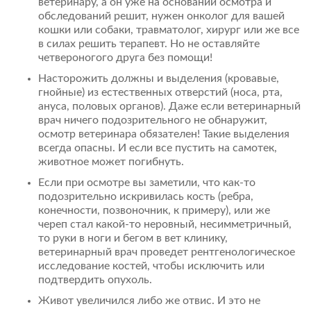
ветеринару, а он уже на основании осмотра и
обследований решит, нужен онколог для вашей
кошки или собаки, травматолог, хирург или же все
в силах решить терапевт. Но не оставляйте
четвероногого друга без помощи!
Насторожить должны и выделения (кровавые,
гнойные) из естественных отверстий (носа, рта,
ануса, половых органов). Даже если ветеринарный
врач ничего подозрительного не обнаружит,
осмотр ветеринара обязателен! Такие выделения
всегда опасны. И если все пустить на самотек,
животное может погибнуть.
Если при осмотре вы заметили, что как-то
подозрительно искривилась кость (ребра,
конечности, позвоночник, к примеру), или же
череп стал какой-то неровный, несимметричный,
то руки в ноги и бегом в вет клинику,
ветеринарный врач проведет рентгенологическое
исследование костей, чтобы исключить или
подтвердить опухоль.
Живот увеличился либо же отвис. И это не