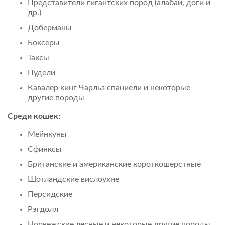
Представители гигантских пород (алабаи, доги и
др.)
Доберманы
Боксеры
Таксы
Пудели
Кавалер кинг Чарльз спаниели и некоторые
другие породы
Среди кошек:
Мейнкуны
Сфинксы
Британские и американские короткошерстные
Шотландские вислоухие
Персидские
Рэгдолл
Норвежские лесные и некоторые другие породы